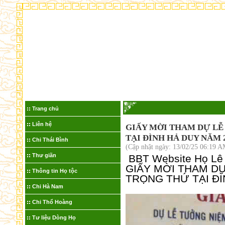
C
Trang chủ
Liên hệ
GIẤY MỜI THAM DỰ LỄ
TẠI ĐÌNH HẢ DUY NĂM 
Chi Thái Bình
(Cập nhật ngày: 13/02/25 06:19 A
Thư giãn
BBT Website Họ Lê Q
GIẤY MỜI THAM DỰ
Thông tin Họ tộc
TRỌNG THỨ TẠI ĐÌ
Chi Hà Nam
Chi Thổ Hoàng
Tư liệu Dòng Họ