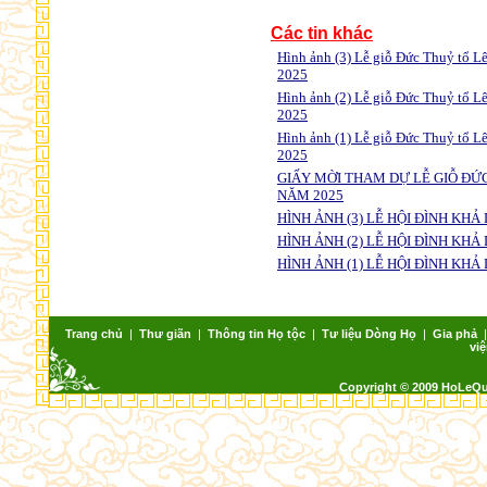
Các tin khác
Hình ảnh (3) Lễ giỗ Đức Thuỷ tổ L
2025
Hình ảnh (2) Lễ giỗ Đức Thuỷ tổ L
2025
Hình ảnh (1) Lễ giỗ Đức Thuỷ tổ L
2025
GIẤY MỜI THAM DỰ LỄ GIỖ ĐỨ
NĂM 2025
HÌNH ẢNH (3) LỄ HỘI ĐÌNH KHẢ D
HÌNH ẢNH (2) LỄ HỘI ĐÌNH KHẢ D
HÌNH ẢNH (1) LỄ HỘI ĐÌNH KHẢ D
Trang chủ
|
Thư giãn
|
Thông tin Họ tộc
|
Tư liệu Dòng Họ
|
Gia phả
việ
Copyright © 2009 HoLeQ