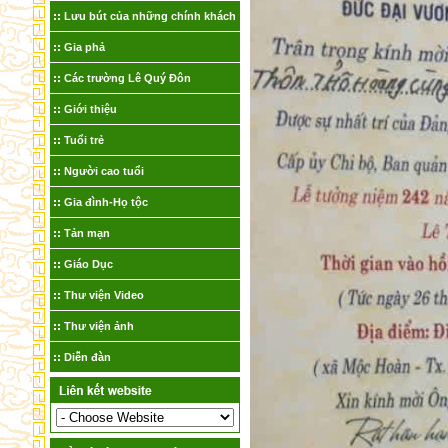
Lưu bút của những chính khách
Gia phả
Các trường Lê Quý Đôn
Giới thiệu
Tuổi trẻ
Người cao tuổi
Gia đình-Họ tộc
Tản mạn
Giáo Dục
Thư viện Video
Thư viện ảnh
Diễn đàn