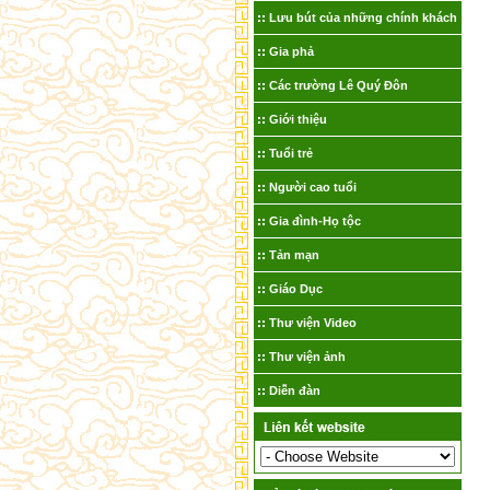
Lưu bút của những chính khách
Gia phả
Các trường Lê Quý Đôn
Giới thiệu
Tuổi trẻ
Người cao tuổi
Gia đình-Họ tộc
Tản mạn
Giáo Dục
Thư viện Video
Thư viện ảnh
Diễn đàn