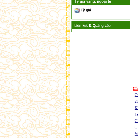
Tỷ giá
Cá
C
20
K
T
C
C
Vợ