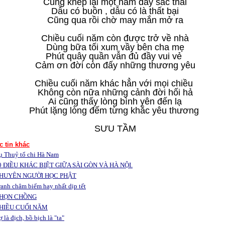
Cùng khép lại một năm đầy sắc thái
Dẫu có buồn , dẫu có là thất bại
Cũng qua rồi chờ may mắn mở ra
Chiều cuối năm còn được trở về nhà
Dùng bữa tối xum vầy bên cha mẹ
Phút quây quần vẫn đủ đầy vui vẻ
Cảm ơn đời còn đấy những thương yêu
Chiều cuối năm khác hẳn với mọi chiều
Không còn nữa những cảnh đời hối hả
Ai cũng thấy lòng bình yên đến lạ
Phút lặng lòng đếm từng khắc yêu thương
SƯU TẦM
c tin khác
ụ Thuỷ tổ chi Hà Nam
 ĐIỀU KHÁC BIỆT GIỮA SÀI GÒN VÀ HÀ NỘI.
HUYÊN NGƯỜI HỌC PHẬT
ranh châm biếm hay nhất dịp tết
HỌN CHỒNG
HIỀU CUỐI NĂM
 là địch, bồ bịch là "ta"