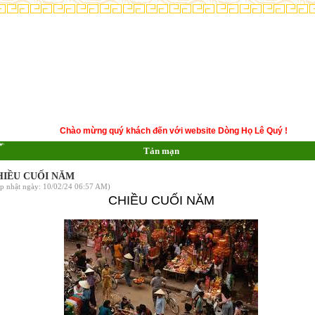
Chào mừng quý khách đến với website Dòng Họ Lê Quý !
Tản mạn
HIỀU CUỐI NĂM
p nhật ngày: 10/02/24 06:57 AM)
CHIỀU CUỐI NĂM