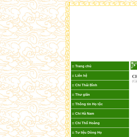
Trang chủ
Liên hệ
C
(Cậ
Chi Thái Bình
Thư giãn
Thông tin Họ tộc
Chi Hà Nam
Chi Thổ Hoàng
Tư liệu Dòng Họ