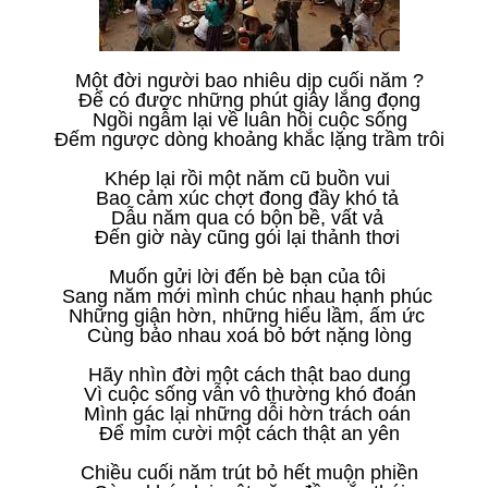
Một đời người bao nhiêu dịp cuối năm ?
Để có được những phút giây lắng đọng
Ngồi ngẫm lại về luân hồi cuộc sống
Đếm ngược dòng khoảng khắc lặng trầm trôi
Khép lại rồi một năm cũ buồn vui
Bao cảm xúc chợt đong đầy khó tả
Dẫu năm qua có bộn bề, vất vả
Đến giờ này cũng gói lại thảnh thơi
Muốn gửi lời đến bè bạn của tôi
Sang năm mới mình chúc nhau hạnh phúc
Những giận hờn, những hiểu lầm, ấm ức
Cùng bảo nhau xoá bỏ bớt nặng lòng
Hãy nhìn đời một cách thật bao dung
Vì cuộc sống vẫn vô thường khó đoán
Mình gác lại những dỗi hờn trách oán
Để mỉm cười một cách thật an yên
Chiều cuối năm trút bỏ hết muộn phiền