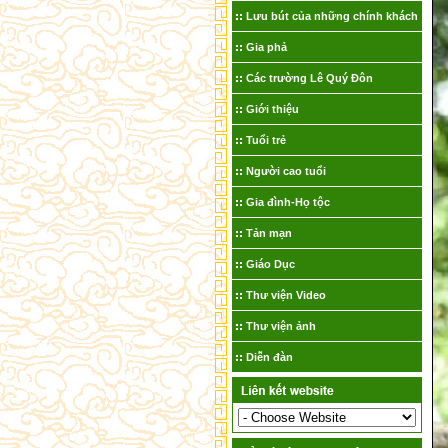
Lưu bút của những chính khách
Gia phả
Các trường Lê Quý Đôn
Giới thiệu
Tuổi trẻ
Người cao tuổi
Gia đình-Họ tộc
Tản mạn
Giáo Dục
Thư viện Video
Thư viện ảnh
Diễn đàn