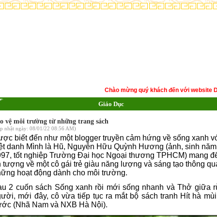
Chào mừng quý khách đến với website Dòng H
Giáo Dục
o vệ môi trường từ những trang sách
p nhật ngày: 08/01/22 08:56 AM)
ợc biết đến như một blogger truyền cảm hứng về sống xanh v
ệt danh Mình là Hũ, Nguyễn Hữu Quỳnh Hương (ảnh, sinh năm
97, tốt nghiệp Trường Đại học Ngoại thương TPHCM) mang đ
 tượng về một cô gái trẻ giàu năng lượng và sáng tạo thông qu
ững hoạt động dành cho môi trường.
au 2 cuốn sách Sống xanh rồi mới sống nhanh và Thở giữa 
ười, mới đây, cô vừa tiếp tục ra mắt bộ sách tranh Hít hà mùi
ước (Nhã Nam và NXB Hà Nội).