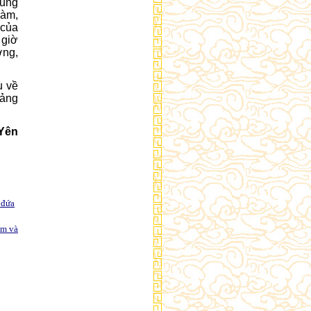
cung
làm,
 của
 giờ
ơng,
u về
tảng
Yên
 đứa
ảm và