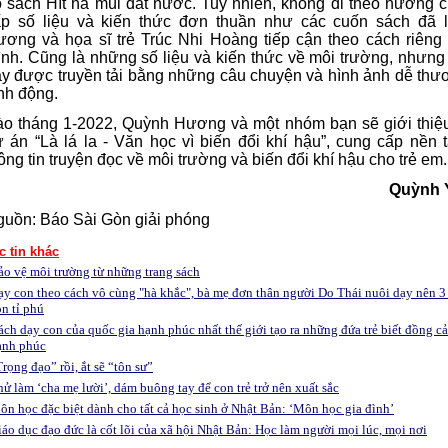
 sách Hít hà mùi đất nước. Tuy nhiên, không đi theo hướng 
ấp số liệu và kiến thức đơn thuần như các cuốn sách đã 
ơng và họa sĩ trẻ Trúc Nhi Hoàng tiếp cận theo cách riêng
nh. Cũng là những số liệu và kiến thức về môi trường, nhưng
y được truyền tải bằng những câu chuyện và hình ảnh dễ thư
nh động.
o tháng 1-2022, Quỳnh Hương và một nhóm bạn sẽ giới thiệ
 án “Là lá la - Văn học vì biến đổi khí hậu”, cung cấp nền 
ông tin truyện đọc về môi trường và biến đổi khí hậu cho trẻ em.
Quỳnh 
uồn: Báo Sài Gòn giải phóng
c tin khác
ảo vệ môi trường từ những trang sách
ạy con theo cách vô cùng "hà khắc", bà mẹ đơn thân người Do Thái nuôi dạy nên 3
n tỉ phú
ách dạy con của quốc gia hạnh phúc nhất thế giới tạo ra những đứa trẻ biết đồng c
ạnh phúc
rọng đạo” rồi, ắt sẽ “tôn sư”
ử làm ‘cha mẹ lười’, dám buông tay để con trẻ trở nên xuất sắc
ôn học đặc biệt dành cho tất cả học sinh ở Nhật Bản: ‘Môn học gia đình’
iáo dục đạo đức là cốt lõi của xã hội Nhật Bản: Học làm người mọi lúc, mọi nơi