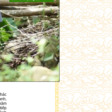
thác
anh,
 năm
tiếp