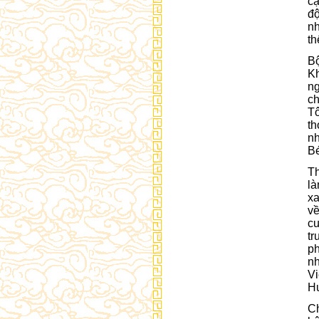
cậ
đ
nh
th
Bộ
Kh
ng
ch
Tô
th
nh
Bé
Th
là
xa
về
cu
tr
p
nh
V
Hư
Ch