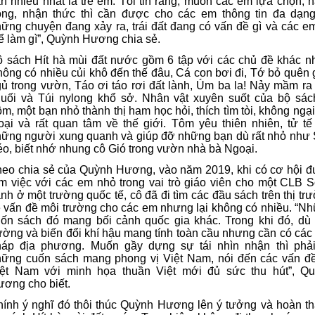
n nhiều nhất là trẻ em. Tôi tin rằng, muốn các em lựa chọn, 
ộng, nhận thức thì cần được cho các em thông tin đa dạn
ững chuyện đang xảy ra, trái đất đang có vấn đề gì và các e
ể làm gì”, Quỳnh Hương chia sẻ.
 sách Hít hà mùi đất nước gồm 6 tập với các chủ đề khác n
ông có nhiều củi khô đến thế đâu, Cá con bơi đi, Tớ bỏ quên 
ủ trong vườn, Táo ơi táo rơi đất lành, Úm ba la! Nảy mầm ra
uối và Túi nylong khổ sở. Nhân vật xuyên suốt của bộ sác
m, một bạn nhỏ thành thị ham học hỏi, thích tìm tòi, không ngại
oại và rất quan tâm về thế giới. Tôm yêu thiên nhiên, tử tế
ững người xung quanh và giúp đỡ những bạn dù rất nhỏ như
o, biết nhớ nhung cô Gió trong vườn nhà bà Ngoại.
eo chia sẻ của Quỳnh Hương, vào năm 2019, khi có cơ hội 
m việc với các em nhỏ trong vai trò giáo viên cho một CLB 
nh ở một trường quốc tế, cô đã đi tìm các đầu sách trên thị tr
 vấn đề môi trường cho các em nhưng lại không có nhiều. “N
ốn sách đó mang bối cảnh quốc gia khác. Trong khi đó, dù
ường và biến đổi khí hậu mang tính toàn cầu nhưng cần có các 
háp địa phương. Muốn gầy dựng sự tái nhìn nhận thì phả
ững cuốn sách mang phong vị Việt Nam, nói đến các vấn đề
iệt Nam với minh họa thuần Việt mới đủ sức thu hút”, Q
ơng cho biết.
ính ý nghĩ đó thôi thúc Quỳnh Hương lên ý tưởng và hoàn t