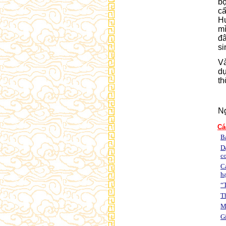
bộ
c
Hư
mì
đâ
si
Và
dự
th
Ng
Cá
B
D
co
C
h
“T
Th
M
G