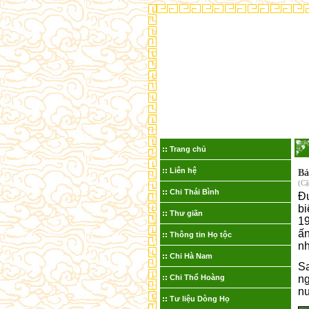
Trang chủ
Liên hệ
Bả
(Cậ
Chi Thái Bình
Đư
bi
Thư giãn
19
ấn
Thông tin Họ tộc
nh
Chi Hà Nam
S
Chi Thổ Hoàng
ng
n
Tư liệu Dòng Họ