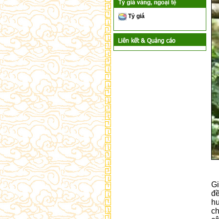
Tỷ giá
Gi
đề
hư
ch