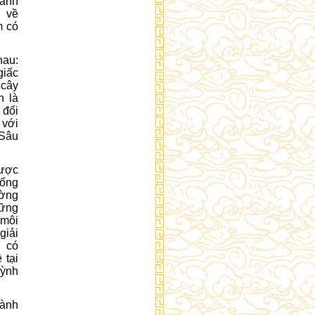
hành
g về
m có
hau:
giấc
 cây
h là
 đối
 với
 Sâu
được
Sống
ường
hững
 môi
giải
i có
 tại
uỳnh
hành