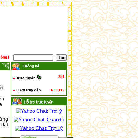
ọ Lê Quý !
251
Trực tuyến
ới
Lượt truy cập
633,113
ến
a
rừng
 đất